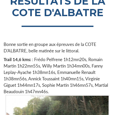
RESULTATS DE LA
COTE D'ALBATRE
Bonne sortie en groupe aux épreuves de la COTE
D'ALBATRE, belle matinée sur le littoral.
Trail 14,6 kms:
: Frédo Pelfrene 1h12mn20s, Romain
Martin 1h22mn55s, Willy Martin 1h34mn00s, Fanny
Leplay-Ayache 1h38mn16s, Emmanuelle Renault
1h38mn56s, Annick Toussaint 1h40mn15s, Virginie
Giguet 1h44mn17s, Sophie Martin 1h46mn57s, Martial
Beaudouin 1h47mn46s.