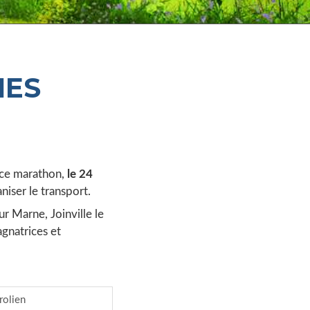
NES
r ce marathon,
le 24
iser le transport.
 Marne, Joinville le
gnatrices et
rolien