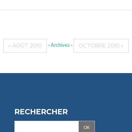
« AOÛT 2010
OCTOBRE 2010 »
-
Archives
-
RECHERCHER