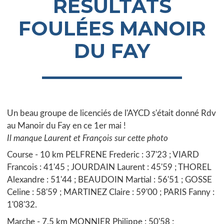
RÉSULTATS
FOULÉES MANOIR
DU FAY
Un beau groupe de licenciés de l'AYCD s'était donné Rdv
au Manoir du Fay en ce 1er mai !
Il manque Laurent et François sur cette photo
Course - 10 km PELFRENE Frederic : 37'23 ; VIARD
Francois : 41'45 ; JOURDAIN Laurent : 45'59 ; THOREL
Alexandre : 51'44 ; BEAUDOIN Martial : 56'51 ; GOSSE
Celine : 58'59 ; MARTINEZ Claire : 59'00 ; PARIS Fanny :
1'08'32.
Marche - 7.5 km MONNIER Philippe : 50'58 ;