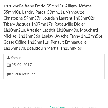
13.1 km:
Pelfrene Frédo 55mn13s, Alligny Jérôme
55mn40s, Landry Pascal 59mn11s, Vanhoutte
Christophe 59mn37s, Jourdain Laurent 1h03mn02s,
Tabary Jacques 1h07mn17s, Ratieuville Didier
1h10mn21s, Artesien Laétitia 1h10mn49s, Mouchard
Mickael 1h11mn36s, Leplay- Ayache Fanny 1h12mn56s,
Gosse Céline 1h15mn11s, Renault Emmanuelle
1h15mn17s, Beaudouin Martial 1h15mn46s.
Samuel
05-02-2017
aucun rétrolien
-
Archives
-