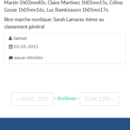
Martin 1h03mn40s, Claire Martinez 1h05mn15s, Céline
Gosse 1h05mn16s, Luc Ramkissoon 1h05mn17s.
8km marche nordique: Sarah Lamarao 6ème au
classement général
Samuel
02-05-2015
aucun rétrolien
« AVRIL 2015
JUIN 2015 »
-
Archives
-