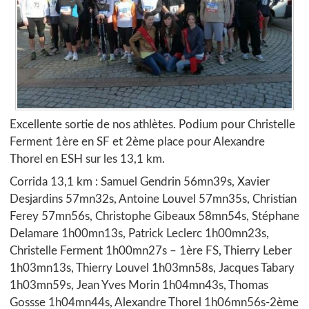
Excellente sortie de nos athlètes. Podium pour Christelle
Ferment 1ère en SF et 2ème place pour Alexandre
Thorel en ESH sur les 13,1 km.
Corrida 13,1 km : Samuel Gendrin 56mn39s, Xavier
Desjardins 57mn32s, Antoine Louvel 57mn35s, Christian
Ferey 57mn56s, Christophe Gibeaux 58mn54s, Stéphane
Delamare 1h00mn13s, Patrick Leclerc 1h00mn23s,
Christelle Ferment 1h00mn27s – 1ère FS, Thierry Leber
1h03mn13s, Thierry Louvel 1h03mn58s, Jacques Tabary
1h03mn59s, Jean Yves Morin 1h04mn43s, Thomas
Gossse 1h04mn44s, Alexandre Thorel 1h06mn56s-2ème