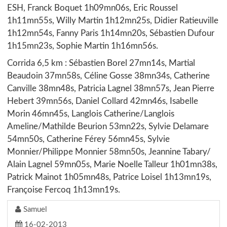
ESH, Franck Boquet 1h09mn06s, Eric Roussel
1h11mn55s, Willy Martin 1h12mn25s, Didier Ratieuville
1h12mn54s, Fanny Paris 1h14mn20s, Sébastien Dufour
1h15mn23s, Sophie Martin 1h16mn56s.
Corrida 6,5 km : Sébastien Borel 27mn14s, Martial
Beaudoin 37mn58s, Céline Gosse 38mn34s, Catherine
Canville 38mn48s, Patricia Lagnel 38mn57s, Jean Pierre
Hebert 39mn56s, Daniel Collard 42mn46s, Isabelle
Morin 46mn45s, Langlois Catherine/Langlois
Ameline/Mathilde Beurion 53mn22s, Sylvie Delamare
54mn50s, Catherine Férey 56mn45s, Sylvie
Monnier/Philippe Monnier 58mn50s, Jeannine Tabary/
Alain Lagnel 59mn05s, Marie Noelle Talleur 1h01mn38s,
Patrick Mainot 1h05mn48s, Patrice Loisel 1h13mn19s,
Françoise Fercoq 1h13mn19s.
Samuel
16-02-2013