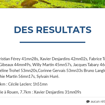
DES RESULTATS
hristian Férey 41mn28s, Xavier Desjardins 42mn02s, Fabrice T
ibeaux 44mn49s, Willy Martin 45mn57s, Jacques Tabary 46
Céline Trohel 53mn20s,Corinne Gervais 53mn33s Bruno Langl
ie Martin 56mn17s, Sylvain Huré.
1 km : Cécile Leclerc 1h51mn
ie à Rouen, 7.7km : Xavier Desjardins 31mn09s
aucun rét