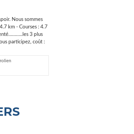
espoir. Nous sommes
4.7 km - Courses : 4.7
senté………..les 3 plus
us participez, coût :
rolien
ERS