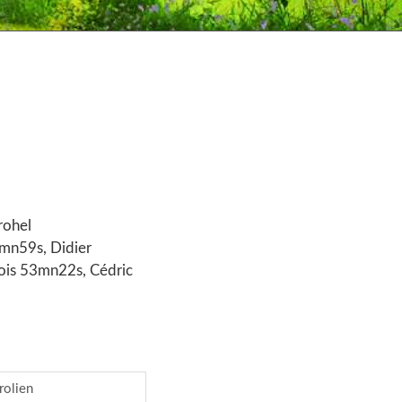
rohel
mn59s, Didier
ois 53mn22s, Cédric
rolien