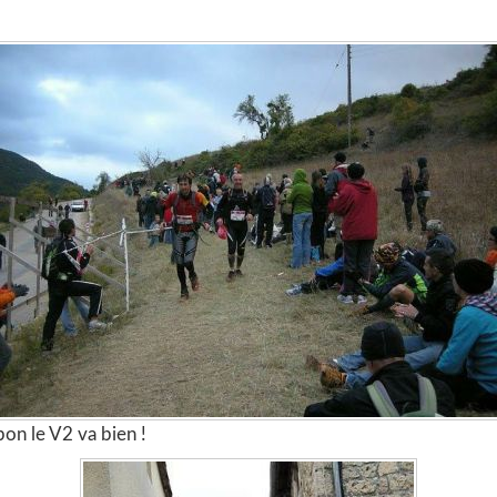
bon le V2 va bien !